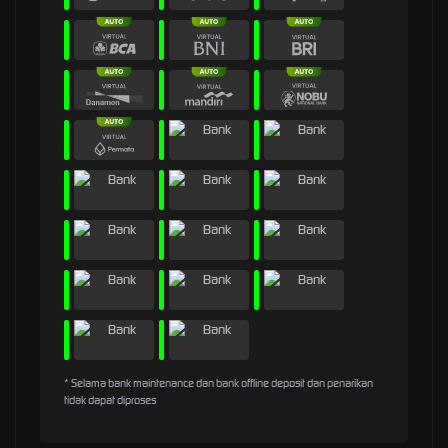
* Selama bank maintenance dan bank offline deposit dan penarikan
tidak dapat diproses