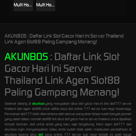
Multi Hot 5 Wild
Multi Hot Wild Ways
AKUNBOS : Daftar Link Slot Gacor Hari Ini Server Thailand
Link Agen Slot88 Paling Gampang Menang!
AKUNBOS
: Daftar Link Slot
Gacor Hari Ini Server
Thailand Link Agen Slot88
Paling Gampang Menang!
Selamat datang di
akunbos
yang merupakan situs slot gacor hari ini link slot777 server
thailand dan agen slot88 untuk daftar zeus slot online 777 server luar negri terpercaya.
Permainan slot777 telah dikenal lama oleh semua orang akan tetapi masih banyak pemain
yang salah dalam memilih slot88 link situs slot gacor hari ini server thailand untuk dijadikan
tempat bermain. Jadi untuk anda yang baru saja bergabung, Kami agen slot777 dari
akunbos ingin menyampaikan kalau anda sudah tidak salah melakukan pendaftaran di
akunbos karena situs
slot
zeus online 777 server luar negri terbaik ini pasti bayar