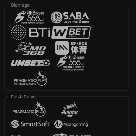
Olahraga
Crash Game