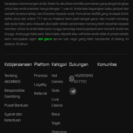
berapapun kemenangan anda. Selain itu akunbos memiliki permainan yang sangat lengkap
untuk bisa anda mainkan hanya dengan 1 user id. Anda bisa bayangkan kalau jackpot dari
website tersebut setiap hari di berikan kepada anda. Permainan slot88 yang terdapat di link
daftar zeus slot online 777 server thailand kami pasti sangat gacor dan mudah menang.
Jadi anda tidak perlu khawatir jika kalah sebab persentase menang lebih berpihak kepada
member. Untuk itu anda tidak perlu tunggu lama lagi karena jackpot kami menanti anda hari
ini juga. Anda juga tidak perlu takut kalau deposit atau withdraw anda tidak di proses sebab
kami merupakan agen
slot gacor
server luar negri yang telah beroperasi di bidang ini
selama 10 tahun.
Kebijaksanaan
Platform
Kategori
Dukungan
Komunitas
Tentang
Promosi
Hot
+6285940
AKUNBOS
Games
617151
Loyalty
Responsible
Slots
Referral
Gambling
Live
Pusat Bantuan
Casino
Syarat dan
Race
Ketentuan
Togel
Olahraga