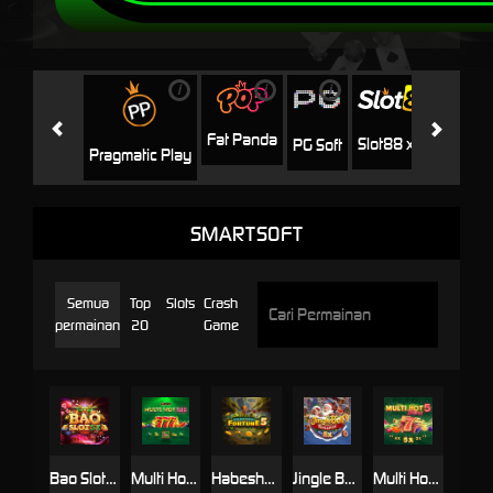
i
i
i
i
i
Facha
Fat Panda
Slot88 x PP
PG Soft
Pragmatic Play
SMARTSOFT
Semua
Top
Slots
Crash
permainan
20
Game
Bao Slot 5X
Multi Hot 100
Habesha Fortune 5
Jingle Bell Bonanza
Multi Hot 5 Deluxe