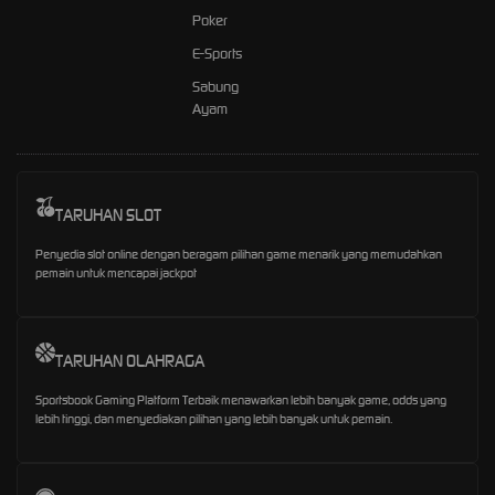
Poker
E-Sports
Sabung
Ayam
TARUHAN SLOT
Penyedia slot online dengan beragam pilihan game menarik yang memudahkan
pemain untuk mencapai jackpot
TARUHAN OLAHRAGA
Sportsbook Gaming Platform Terbaik menawarkan lebih banyak game, odds yang
lebih tinggi, dan menyediakan pilihan yang lebih banyak untuk pemain.