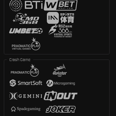
Crash Game