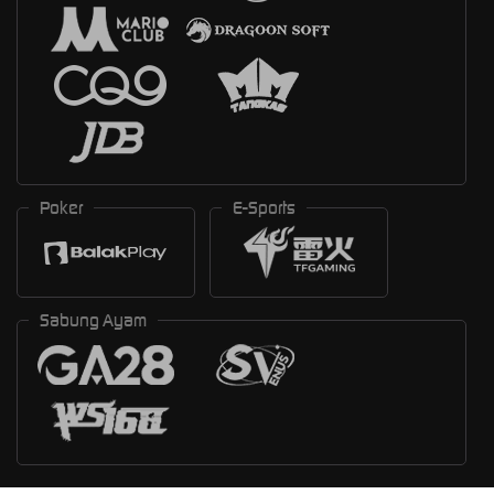
Poker
E-Sports
Sabung Ayam