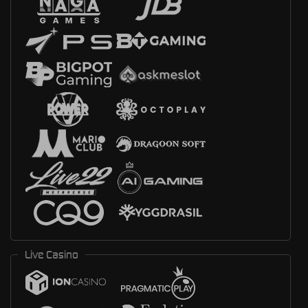
Live Casino