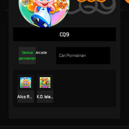
CQ9
Semua
Arcade
permainan
Alice Run
K.O. Island