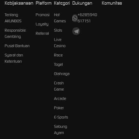
Kebijaksanaan
Platform
Kategori
Dukungan
Komunitas
Tentang
Promosi
Hot
+6285940
AKUNBOS
Games
617151
Loyalty
Responsible
Slots
Referral
Gambling
Live
Pusat Bantuan
Casino
Syarat dan
Race
Ketentuan
Togel
Olahraga
Crash
Game
Arcade
Poker
E-Sports
Sabung
Ayam