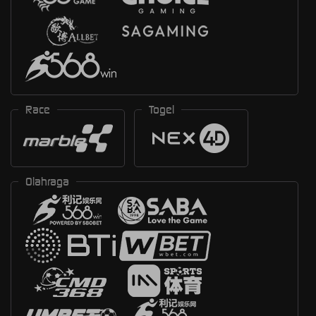
Race
Togel
Olahraga