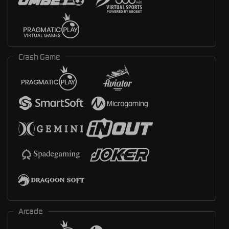
Crash Game
Arcade