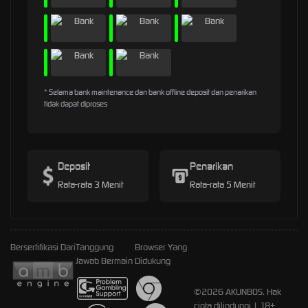
* Selama bank maintenance dan bank offline deposit dan penarikan
tidak dapat diproses
Deposit
Penarikan
Rata-rata 3 Menit
Rata-rata 5 Menit
Bersertifikasi Dari
Tanggung
Browser Yang
Jawab Bermain
Didukung
©2026 AKUNBOS. Hak
cipta dilindungi | 18+