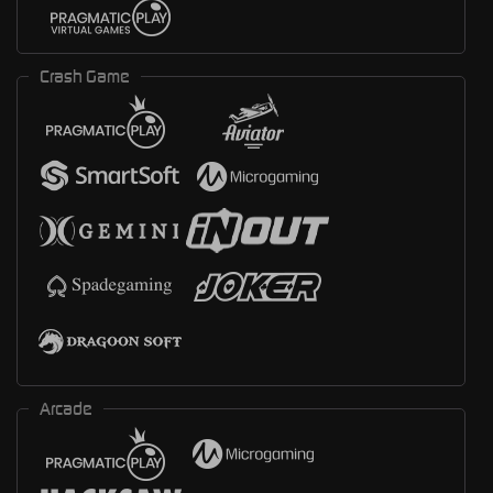
Crash Game
Arcade