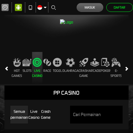
MASUK
DAFTAR
HOT
SLOTS
LIVE
RACE
TOGEL
OLAHRAGA
CRASH
ARCADE
POKER
E-
SABUN
GAMES
CASINO
GAME
SPORTS
AYAM
PP CASINO
Semua
Live
Crash
permainan
Casino
Game