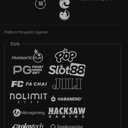
Platform Penyedia Layanan
Slots