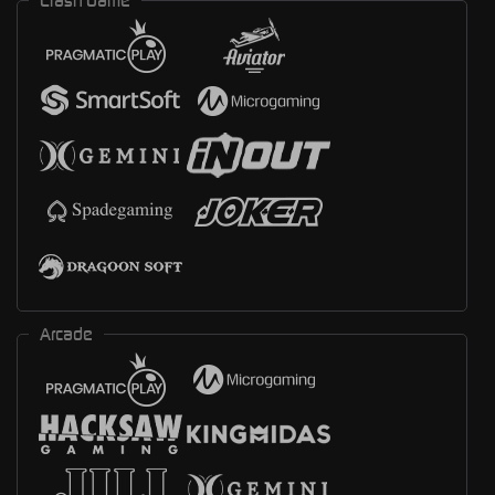
Crash Game
Arcade