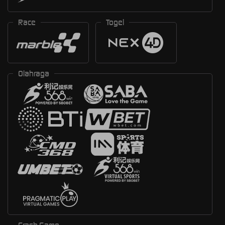
Race
Togel
Olahraga