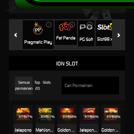
i
i
i
i
i
Facha
Fat Panda
Slot88 x PP
PG Soft
Pragmatic Play
ION SLOT
Semua
Top
Slots
permainan
20
RTP
97%
RTP
97%
RTP
98%
RTP
96%
RTP
98%
Jalapeno
MahJong Gold 2
Golden Maitreya Buddha
Jalapeno 2
Golden Fuwa