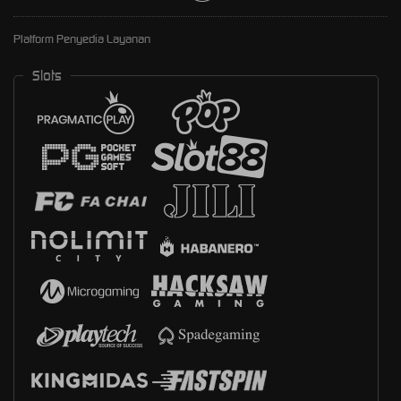
Platform Penyedia Layanan
Slots