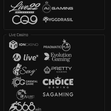
Live Casino