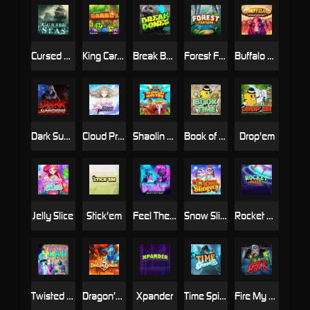
Cursed Seas
King Carrot
Break Bones
Forest Fortune
Buffalo Stack'n'Sync
Dark Summoning
Cloud Princess
Shaolin Master
Book of Time
Drop'em
Jelly Slice
Stick'em
Feel The Beat
Snow Slingers
Rocket Reels
Twisted Lab
Dragon’s Domain
Xpander
Time Spinners
Fire My Laser