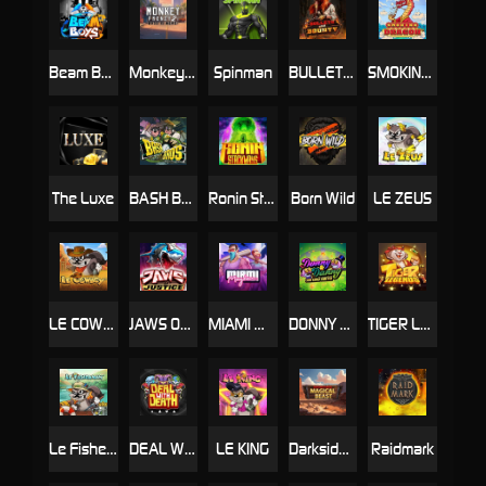
Beam Boys
Monkey Frenzy 2: Boss is Here!
Spinman
BULLETS AND BOUNTY
SMOKING DRAGON
The Luxe
BASH BROS
Ronin Stackways
Born Wild
LE ZEUS
LE COWBOY
JAWS OF JUSTICE
MIAMI MAYHEM
DONNY AND DANNY
TIGER LEGENDS
Le Fisherman
DEAL WITH DEATH
LE KING
Darkside Prairie: Magical Beast
Raidmark