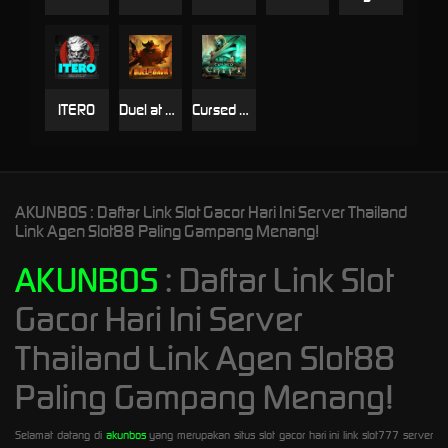
ITERO
Duel at Dawn
Cursed Crypt
AKUNBOS : Daftar Link Slot Gacor Hari Ini Server Thailand
Link Agen Slot88 Paling Gampang Menang!
AKUNBOS
: Daftar Link Slot
Gacor Hari Ini Server
Thailand Link Agen Slot88
Paling Gampang Menang!
Selamat datang di
akunbos
yang merupakan situs slot gacor hari ini link slot777 server