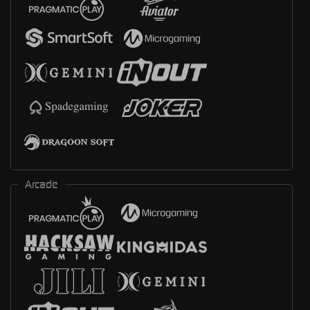
Arcade