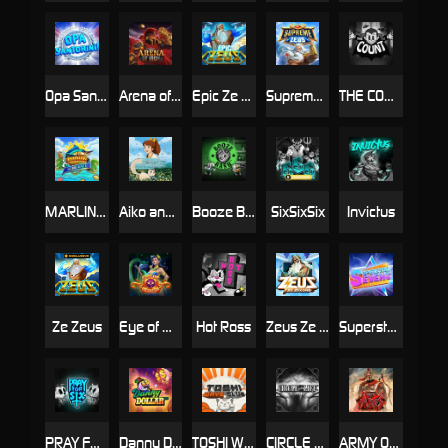
Opa Santorini!
Arena of Iron
Epic Ze Zeus
Supreme Zeus
THE COUNT
MARLIN MASTERS: THE BIG HAUL
Aiko and the Wind Spirit
Booze Bash
SixSixSix
Invictus
Ze Zeus
Eye of Medusa
Hot Ross
Zeus Ze Zecond
Superstar Sevens
PRAY FOR SIX
Danny Dollar
TOSHI WAYS CLUB
CIRCLE OF LIFE
ARMY OF ARES