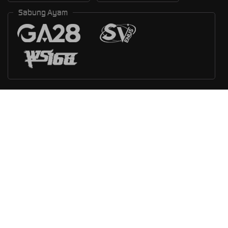
Sabung Ayam