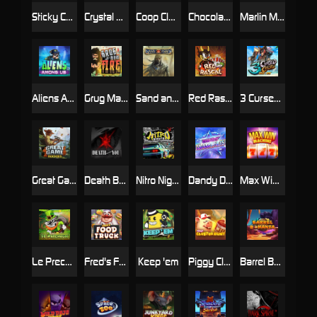
Sticky Candyland
Crystal Robot
Coop Clash
Chocolate Rocket
Marlin Masters Atlantis
Aliens Among Us
Grug Make Fire
Sand and Ashes
Red Rascal™
3 Cursed Chests™
Great Game Rockies
Death Becomes You
Nitro Nights
Dandy Diamonds
Max Win Machine
Le Prechaun
Fred's Food Truck
Keep 'em
Piggy Cluster Hunt
Barrel Bonanza