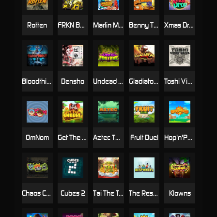
Rotten
FRKN Bananas
Marlin Master
Benny The Beer
Xmas Drop
Bloodthirst
Densho
Undead Fortune
Gladiator Legends
Toshi Video Club
OmNom
Get The Cheese
Aztec Twist
Fruit Duel
Hop'n'Pop
Chaos Crew
Cubes 2
Tai The Toad
The Respinners
Klowns