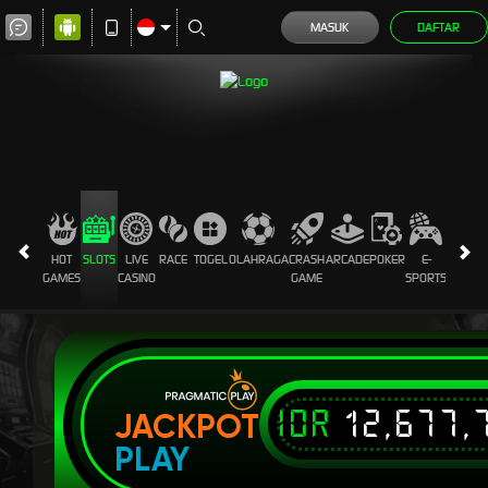
MASUK
DAFTAR
HOT
SLOTS
LIVE
RACE
TOGEL
OLAHRAGA
CRASH
ARCADE
POKER
E-
SABUN
GAMES
CASINO
GAME
SPORTS
AYAM
IDR
12,677,
JACKPOT
PLAY