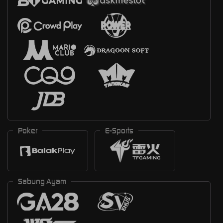
Poker
E-Sports
Sabung Ayam