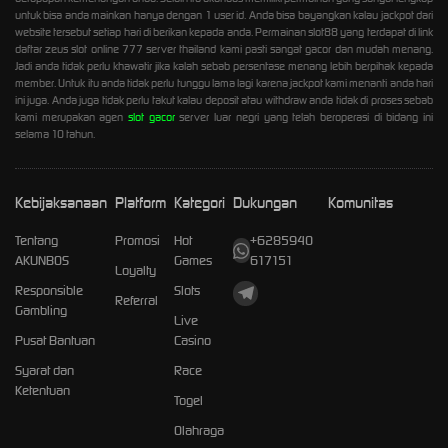
untuk bisa anda mainkan hanya dengan 1 user id. Anda bisa bayangkan kalau jackpot dari
website tersebut setiap hari di berikan kepada anda. Permainan slot88 yang terdapat di link
daftar zeus slot online 777 server thailand kami pasti sangat gacor dan mudah menang.
Jadi anda tidak perlu khawatir jika kalah sebab persentase menang lebih berpihak kepada
member. Untuk itu anda tidak perlu tunggu lama lagi karena jackpot kami menanti anda hari
ini juga. Anda juga tidak perlu takut kalau deposit atau withdraw anda tidak di proses sebab
kami merupakan agen
slot gacor
server luar negri yang telah beroperasi di bidang ini
selama 10 tahun.
Kebijaksanaan
Platform
Kategori
Dukungan
Komunitas
Tentang
Promosi
Hot
+6285940
AKUNBOS
Games
617151
Loyalty
Responsible
Slots
Referral
Gambling
Live
Pusat Bantuan
Casino
Syarat dan
Race
Ketentuan
Togel
Olahraga