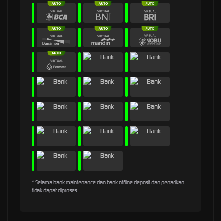
* Selama bank maintenance dan bank offline deposit dan penarikan
tidak dapat diproses