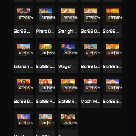
RTP
RTP
98%
RTP
RTP
97%
RTP
98%
Slot88 Mahjong Wins 3 Black Scatter
Pirate Quest 1000
Starlight Princess 1000
Slot88 Olympus
Slot88 Mahjong Wins 2
RTP
RTP
RTP
96%
RTP
RTP
JaJanan Pasar
Slot88 Gems
Way of Ninja
Slot88 Gates of Gatot Kaca 1000
Slot88 Sweet Bonanza 1000
RTP
RTP
RTP
RTP
RTP
98%
Slot88 Bonanza
Slot88 Princess
Slot88 Rush
Mochi Mania 1000
Slot88 Sweet Bonanza Super Scatter
RTP
RTP
RTP