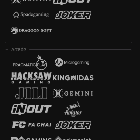
Arcade