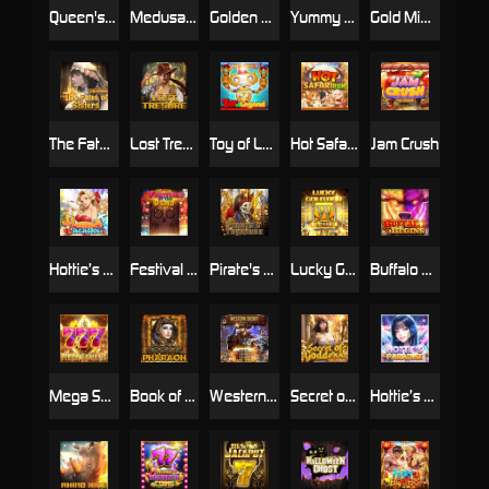
Queen's Bow
Medusa’s Blessing
Golden Kitty
Yummy Kitchen
Gold Mine Rush
The Fates of Sisters
Lost Treasure
Toy of Legend
Hot Safari Run
Jam Crush
Hottie’s Vacation
Festival of the Dead
Pirate's Treasure
Lucky Goldbar
Buffalo Begins
Mega Sevens
Book of Pharaoh
Western Sherrif
Secret of Goddess
Hottie’s Paradise