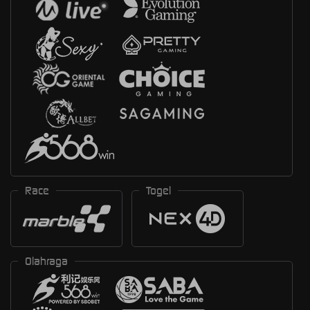
Race
Togel
Olahraga