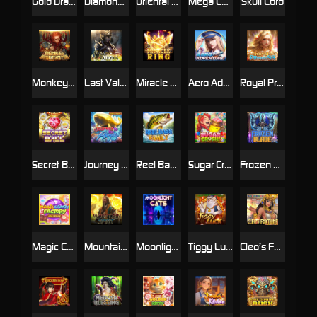
Gold Dragon
Diamond Mask
Oriental Treasures
Mega Cave
Skull Lord
Monkey King
Last Valkyrie
Miracle Ring
Aero Adventure
Royal Princess
Secret Ball
Journey to the Abyss
Reel Bass Family
Sugar Crush!
Frozen Blade
Magic Candy Factory
Mountain Spirit
Moonlight Cats
Tiggy Luck
Cleo’s Fortune