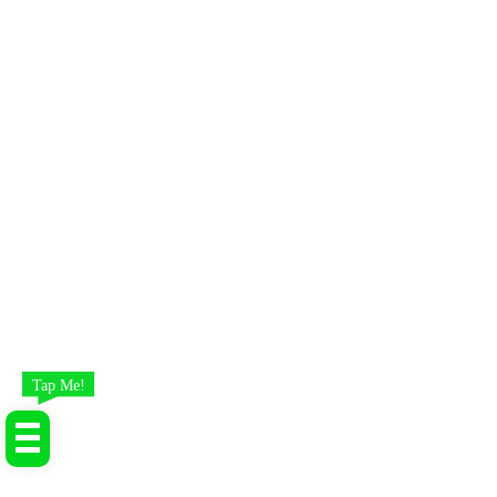
Tap Me!