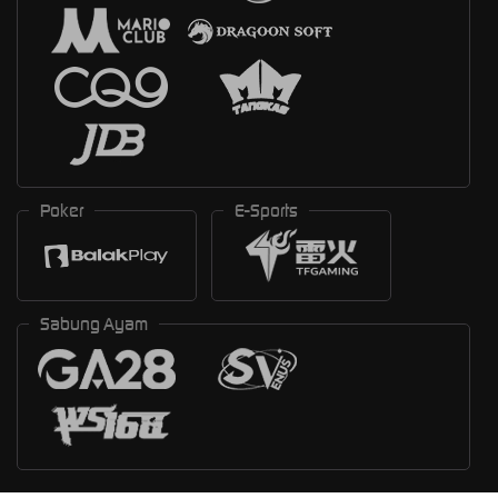
Poker
E-Sports
Sabung Ayam