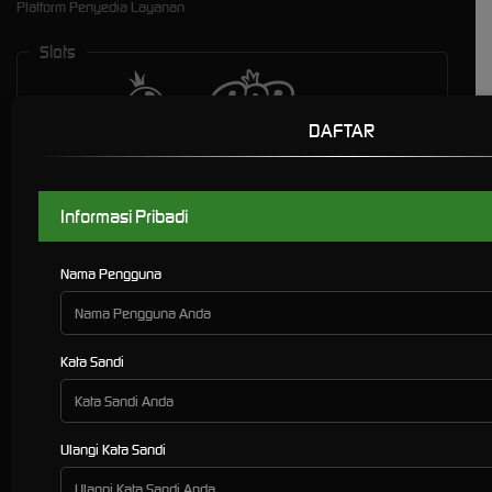
Platform Penyedia Layanan
Slots
DAFTAR
Informasi Pribadi
Nama Pengguna
Kata Sandi
Ulangi Kata Sandi