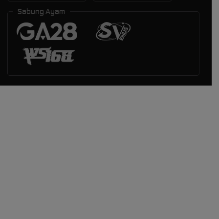
Sabung Ayam