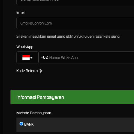
Email
Silakan masukkan email yang aktif untuk tujuan reset kata sandi
WhatsApp
+62
Kode Referral
Informasi Pembayaran
Metode Pembayaran
BANK