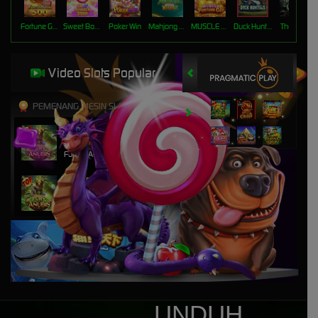
Fortune Gems 500
Sweet Bonanza 2500
Poker Win
Mahjong Ways 2
MUSCLE FORTUNE CAT
Duck Hunters
The Crypt
Video Slots Popular
PEMENANG MESIN SLOT
eri****9
IDR
14,110,800.00
Fury of Anubis
eri****9
IDR
10,325,000.00
Fury of Anubis
eri****9
IDR
5,728,000.00
Fury of Anubis
eri****9
IDR
4,094,400.00
Fury of Anubis
UNDUH