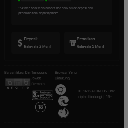
* Selama bank maintenance dan bank offline deposit dan
penarikan tidak dapat diproses
Deposit
Penarikan
Rata-rata 3 Menit
Rata-rata 5 Menit
Bersertifikasi Dari
Tanggung
Browser Yang
Jawab
Didukung
Bermain
©2026 AKUNBOS. Hak
cipta dilindungi | 18+