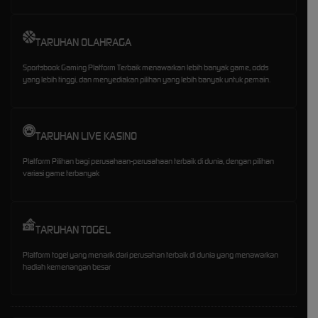
TARUHAN OLAHRAGA
Sportsbook Gaming Platform Terbaik menawarkan lebih banyak game, odds
yang lebih tinggi, dan menyediakan pilihan yang lebih banyak untuk pemain.
TARUHAN LIVE KASINO
Platform Pilihan bagi perusahaan-perusahaan terbaik di dunia, dengan pilihan
variasi game terbanyak
TARUHAN TOGEL
Platform togel yang menarik dari perusahan terbaik di dunia yang menawarkan
hadiah kemenangan besar